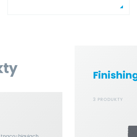
kty
Finishing
3 PRODUKTY
 tnąco-bigująch.