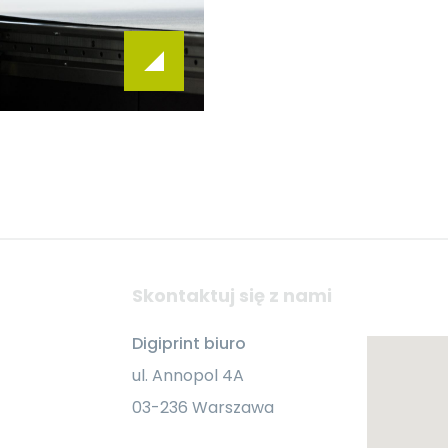
Skontaktuj się z nami
Digiprint biuro
ul. Annopol 4A
03-236 Warszawa