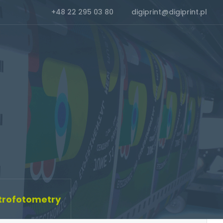
+48 22 295 03 80
digiprint@digiprint.pl
trofotometry