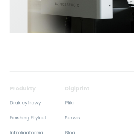
Produkty
Digiprint
Druk cyfrowy
Pliki
Finishing Etykiet
Serwis
Introligatornia
Blog