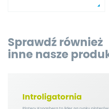
Sprawdź również
inne nasze produ
Introligatornia
Plotery Kongsberg to lider na rynku ploterów